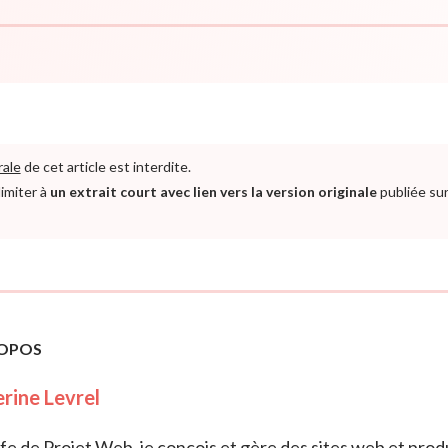
rale
de cet article est interdite.
limiter à
un extrait court avec lien vers la version originale
publiée sur
ROPOS
rine Levrel
e de Projet Web, je conçois et gère des sites web et prod