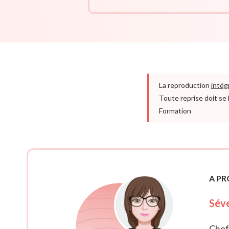
La reproduction
intég
Toute reprise doit se 
Formation
A P
Séve
Cheff